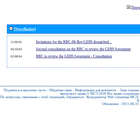
Проч
[Newsflashes]
Invitations for the RRC-06-Rev.GE89 dispatched...
21/06/05
Second consultation on the RRC to review the GE89 Agreement
04/10/04
RRC to review the GE89 Agreement - Consultation
02/08/04
Подняться в верхнюю часть
-
Обратная связь
-
Информация для контактов
-
Знак охраны
авторского права © МСЭ 2026
Все права сохранены
По вопросам, связанным с этой страницей, обращаться :
Координатор Web-страницы МСЭ-
R
Обновлено : 2011-06-15