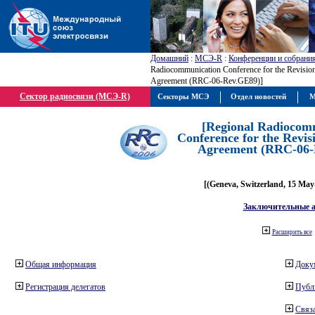
Домашний
:
МСЭ-R
:
Конференции и собрани
Radiocommunication Conference for the Revisio
Agreement (RRC-06-Rev.GE89)]
Сектор радиосвязи (МСЭ-R)
Секторы МСЭ
Отдел новостей
М
[Regional Radiocom
Conference for the Revis
Agreement (RRC-06-
[(Geneva, Switzerland, 15 May
Заключительные 
Расширить все
Общая информация
Доку
Регистрация делегатов
Публ
Связа