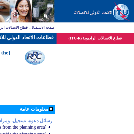
قطاع الاتصالات الرا
:
صفحة الاستقبال
قطاعات الاتحاد الدولي للا
قطاع الاتصالات الراديوية (ITU-R)
 the
معلومات عامة
رسائل دعوة، تسجيل، ومرا
[Member States from the planning area]