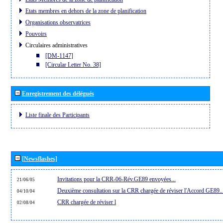
Etats membres en dehors de la zone de planification
Organisations observatrices
Pouvoirs
Circulaires administratives
[DM-1147]
[Circular Letter No. 38]
Enregistrement des délégués
Liste finale des Participants
[Newsflashes]
Invitations pour la CRR-06-Rév.GE89 envoyées...
21/06/05
Deuxième consultation sur la CRR chargée de réviser l'Accord GE89..
04/10/04
CRR chargée de réviser l
02/08/04