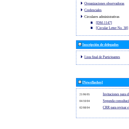
Organizaciones observadoras
Credenciales
Circulares administrativas
[DM-1147]
[Circular Letter No. 38]
Inscripción de delegados
Lista final de Participantes
[Newsflashes]
Invitaciones para 
21/06/05
Segunda consultaci
04/10/04
CRR para revisar 
02/08/04