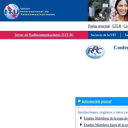
Pagína principal
:
UIT-R
:
Con
Sector de Radiocomunicaciones (UIT-R)
Sectores de la UIT
Sa
Confer
Información general
Invitaciones, registro y otra c
Estados Miembros de la zona de 
Estados Miembros fuera de la zo