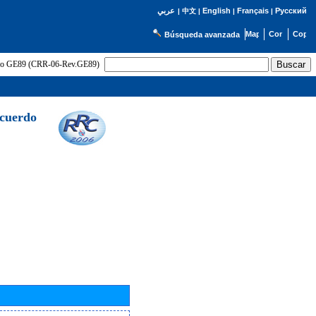
English
Français
Русский
عربي
|
中文
|
|
|
Búsqueda avanzada
uerdo GE89 (CRR-06-Rev.GE89)
Acuerdo