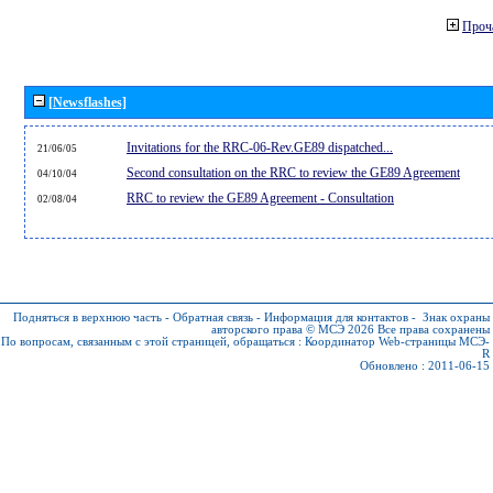
Проч
[Newsflashes]
Invitations for the RRC-06-Rev.GE89 dispatched...
21/06/05
Second consultation on the RRC to review the GE89 Agreement
04/10/04
RRC to review the GE89 Agreement - Consultation
02/08/04
Подняться в верхнюю часть
-
Обратная связь
-
Информация для контактов
-
Знак охраны
авторского права © МСЭ 2026
Все права сохранены
По вопросам, связанным с этой страницей, обращаться :
Координатор Web-страницы МСЭ-
R
Обновлено : 2011-06-15