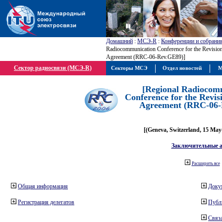
Домашний
:
МСЭ-R
:
Конференции и собрани
Radiocommunication Conference for the Revisio
Agreement (RRC-06-Rev.GE89)]
Сектор радиосвязи (МСЭ-R)
Секторы МСЭ
Отдел новостей
М
[Regional Radiocom
Conference for the Revis
Agreement (RRC-06-
[(Geneva, Switzerland, 15 May
Заключительные 
Расширить все
Общая информация
Доку
Регистрация делегатов
Публ
Связа