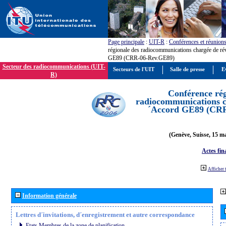
Page principale
:
UIT-R
:
Conférences et réunion
régionale des radiocommunications chargée de ré
GE89 (CRR-06-Rev.GE89)
Secteur des radiocommunications (UIT-
Secteurs de l'UIT
Salle de presse
E
R)
Conférence rég
radiocommunications ch
´Accord GE89 (CR
(Genève, Suisse, 15 ma
Actes fin
Afficher 
Information générale
Lettres d´invitations, d´enregistrement et autre correspondance
Etats Membres de la zone de planification