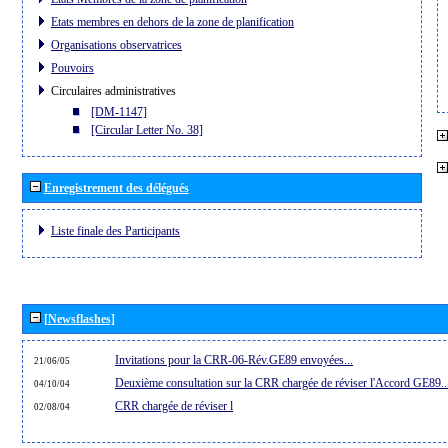
Etats membres en dehors de la zone de planification
Organisations observatrices
Pouvoirs
Circulaires administratives
[DM-1147]
[Circular Letter No. 38]
Enregistrement des délégués
Liste finale des Participants
[Newsflashes]
Invitations pour la CRR-06-Rév.GE89 envoyées...
21/06/05
Deuxième consultation sur la CRR chargée de réviser l'Accord GE89..
04/10/04
CRR chargée de réviser l
02/08/04