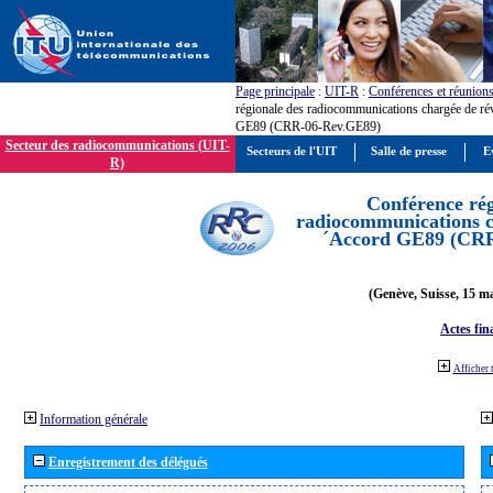
Page principale
:
UIT-R
:
Conférences et réunion
régionale des radiocommunications chargée de ré
GE89 (CRR-06-Rev.GE89)
Secteur des radiocommunications (UIT-
Secteurs de l'UIT
Salle de presse
E
R)
Conférence rég
radiocommunications ch
´Accord GE89 (CR
(Genève, Suisse, 15 ma
Actes fin
Afficher 
Information générale
Enregistrement des délégués