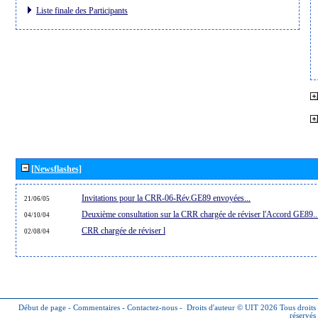
Liste finale des Participants
[Newsflashes]
Invitations pour la CRR-06-Rév.GE89 envoyées...
21/06/05
Deuxième consultation sur la CRR chargée de réviser l'Accord GE89..
04/10/04
CRR chargée de réviser l
02/08/04
Début de page
-
Commentaires
-
Contactez-nous
-
Droits d'auteur © UIT 2026
Tous droits
réservés