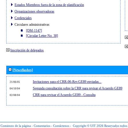
Estados Miembros fuera de la zona de planificación
Organizaciones observadoras
Credenciales
Circulares administrativas
[DM-1147]
[Circular Letter No. 38]
Inscripción de delegados
[Newsflashes]
Invitaciones para el CRR-06-Rev.GE89 enviadas...
21/06/05
Segunda consultación sobre la CRR para revisar el Acuerdo GE89
04/10/04
CRR para revisar el Acuerdo GE89 - Consulta
02/08/04
Comienzo de la página
-
Comentarios
-
Contáctenos
-
Copyright © UIT 2026
Reservados todos