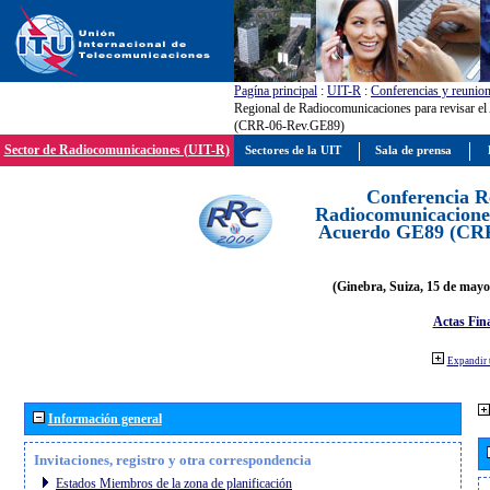
Pagína principal
:
UIT-R
:
Conferencias y reunio
Regional de Radiocomunicaciones para revisar e
(CRR-06-Rev.GE89)
Sector de Radiocomunicaciones (UIT-R)
Sectores de la UIT
Sala de prensa
Conferencia R
Radiocomunicaciones
Acuerdo GE89 (CR
(Ginebra, Suiza, 15 de mayo
Actas Fina
Expandir 
Información general
Invitaciones, registro y otra correspondencia
Estados Miembros de la zona de planificación