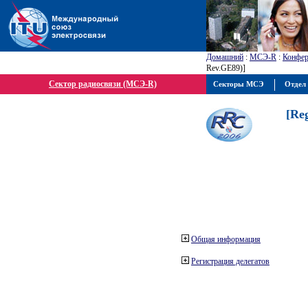
Домашний
:
МСЭ-R
:
Конфер
Rev.GE89)]
Сектор радиосвязи (МСЭ-R)
Секторы МСЭ
Отдел 
[Re
Общая информация
Регистрация делегатов