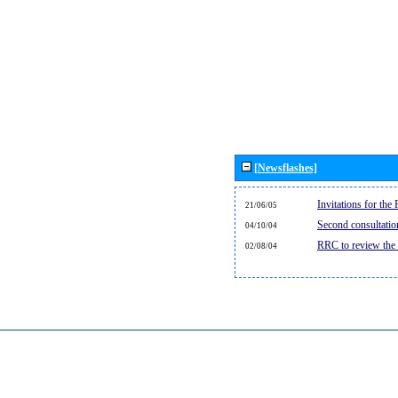
[Newsflashes]
Invitations for th
21/06/05
Second consultati
04/10/04
RRC to review the
02/08/04