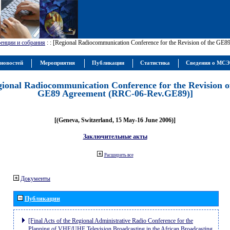
енции и собрания
:
: [Regional Radiocommunication Conference for the Revision of the GE
новостей
Мероприятия
Публикации
Статистика
Сведения о МС
gional Radiocommunication Conference for the Revision o
GE89 Agreement (RRC-06-Rev.GE89)]
[(Geneva, Switzerland, 15 May-16 June 2006)]
Заключительные акты
Расширить все
Документы
Публикации
[Final Acts of the Regional Administrative Radio Conference for the
Planning of VHF/UHF Television Broadcasting in the African Broadcasting