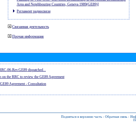
Area and Neighbouring Countries, Geneva 1989(GE89)]
Регламент радиосвязи
Связанная деятельность
Прочая информация
e RRC-06-Rev.GE89 dispatched...
on on the RRC to review the GE89 Agreement
 GE89 Agreement - Consultation
Подняться в верхнюю часть
-
Обратная связь
-
Инф
П