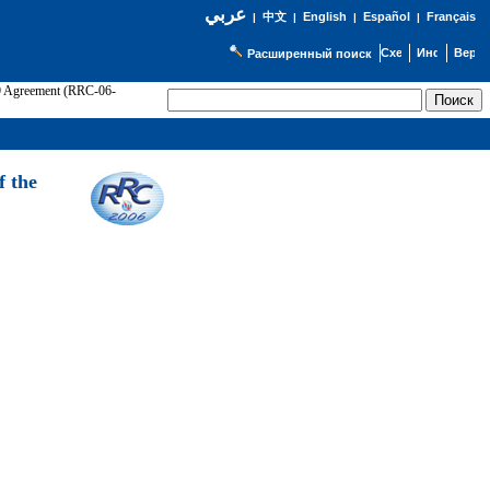
عربي
English
Español
Français
|
中文
|
|
|
Расширенный поиск
89 Agreement (RRC-06-
Э
f the