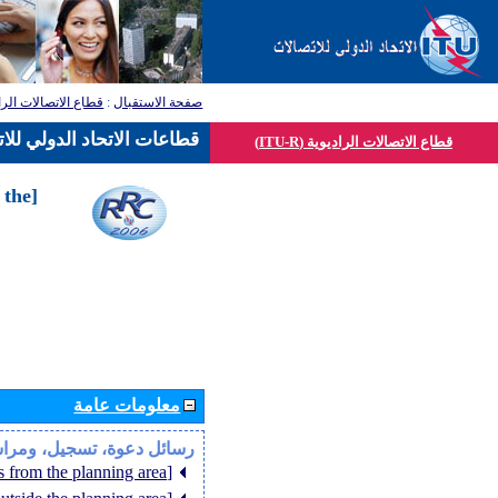
قطاع الاتصالات الرا
:
صفحة الاستقبال
قطاعات الاتحاد الدولي للا
قطاع الاتصالات الراديوية (ITU-R)
 the
معلومات عامة
رسائل دعوة، تسجيل، ومرا
[Member States from the planning area]