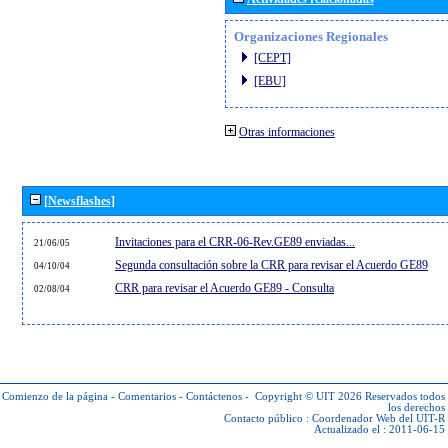
Organizaciones Regionales
[CEPT]
[EBU]
Otras informaciones
[Newsflashes]
Invitaciones para el CRR-06-Rev.GE89 enviadas...
21/06/05
Segunda consultación sobre la CRR para revisar el Acuerdo GE89
04/10/04
CRR para revisar el Acuerdo GE89 - Consulta
02/08/04
Comienzo de la página
-
Comentarios
-
Contáctenos
-
Copyright © UIT 2026
Reservados todos
los derechos
Contacto público :
Coordenador Web del UIT-R
Actualizado el : 2011-06-15