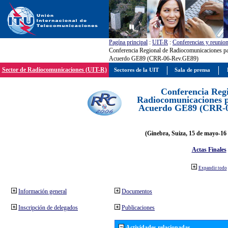
Pagína principal
:
UIT-R
:
Conferencias y reunio
Conferencia Regional de Radiocomunicaciones par
Acuerdo GE89 (CRR-06-Rev.GE89)
Sector de Radiocomunicaciones (UIT-R)
Sectores de la UIT
Sala de prensa
Conferencia Reg
Radiocomunicaciones pa
Acuerdo GE89 (CRR-
(Ginebra, Suiza, 15 de mayo-16 
Actas Finales
Expandir todo
Información general
Documentos
Inscripción de delegados
Publicaciones
Actividades relacionadas