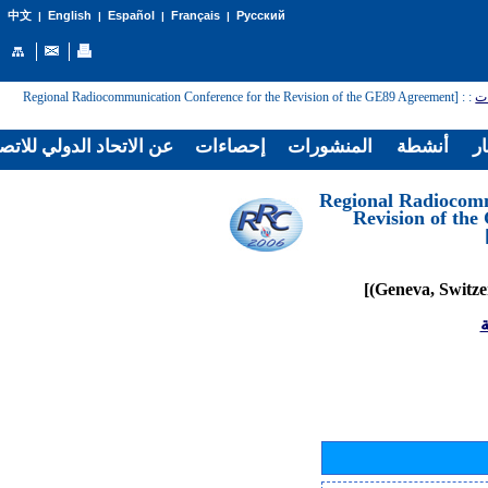
English
Español
Français
Русский
中文
|
|
|
|
: [Regional Radiocommunication Conference for the Revision of the GE89 Agreement
:
ات
ار
أنشطة
المنشورات
إحصاءات
عن الاتحاد الدولي للاتص
[Regional Radiocom
Revision of th
ة