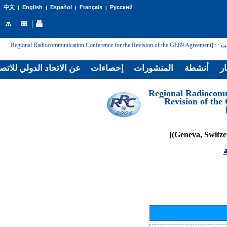
English
Español
Français
Русский
中文
|
|
|
|
: [Regional Radiocommunication Conference for the Revision of the GE89 Agreement
:
ات
ار
أنشطة
المنشورات
إحصاءات
عن الاتحاد الدولي للاتص
[Regional Radiocom
Revision of th
ة