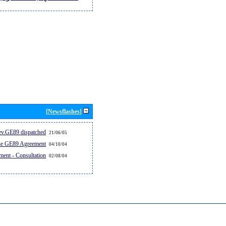
[Newsflashes]
v.GE89 dispatched...
21/06/05
the GE89 Agreement
04/10/04
ent - Consultation
02/08/04