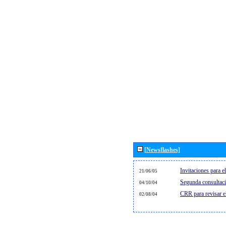
[Newsflashes]
Invitaciones para 
21/06/05
Segunda consultaci
04/10/04
CRR para revisar 
02/08/04