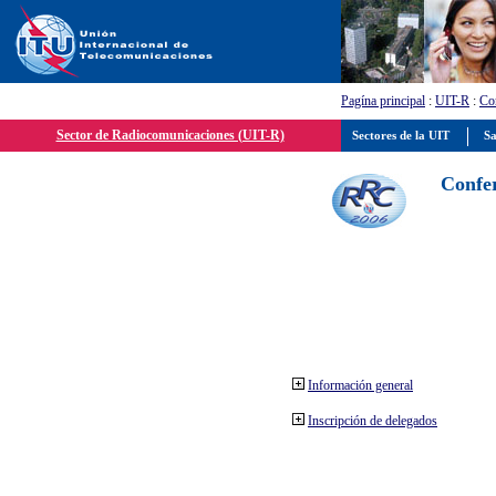
Pagína principal
:
UIT-R
:
Con
Sector de Radiocomunicaciones (UIT-R)
Sectores de la UIT
Sa
Confer
Información general
Inscripción de delegados