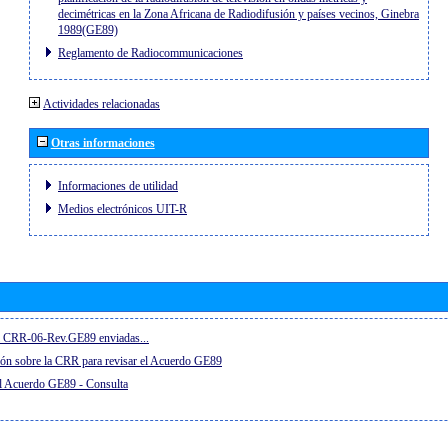
decimétricas en la Zona Africana de Radiodifusión y países vecinos, Ginebra
1989(GE89)
Reglamento de Radiocommunicaciones
Actividades relacionadas
Otras informaciones
Informaciones de utilidad
Medios electrónicos UIT-R
el CRR-06-Rev.GE89 enviadas...
ón sobre la CRR para revisar el Acuerdo GE89
el Acuerdo GE89 - Consulta