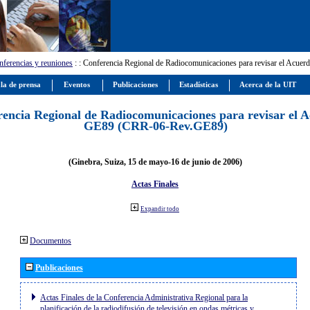
ferencias y reuniones
:
: Conferencia Regional de Radiocomunicaciones para revisar el Ac
la de prensa
Eventos
Publicaciones
Estadísticas
Acerca de la UIT
encia Regional de Radiocomunicaciones para revisar el 
GE89 (CRR-06-Rev.GE89)
(Ginebra, Suiza, 15 de mayo-16 de junio de 2006)
Actas Finales
Expandir todo
Documentos
Publicaciones
Actas Finales de la Conferencia Administrativa Regional para la
planificación de la radiodifusión de televisión en ondas métricas y