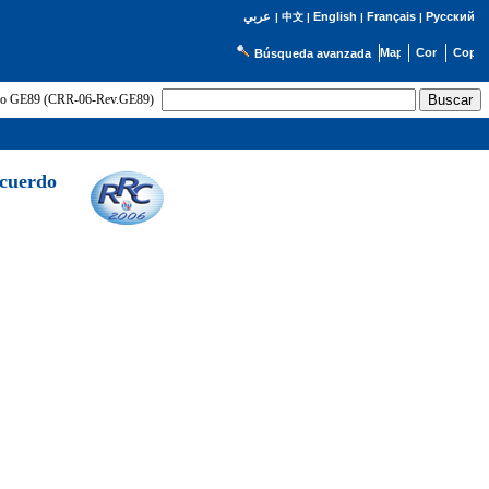
English
Français
Русский
عربي
|
中文
|
|
|
Búsqueda avanzada
uerdo GE89 (CRR-06-Rev.GE89)
Acuerdo