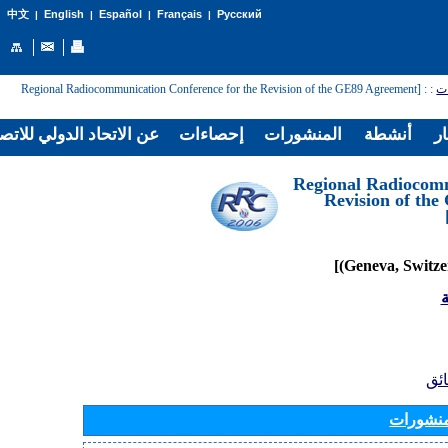
English
Español
Français
Русский
中文
|
|
|
|
: [Regional Radiocommunication Conference for the Revision of the GE89 Agreement
:
ات
ار
أنشطة
المنشورات
إحصاءات
عن الاتحاد الدولي للاتص
[Regional Radiocom
Revision of th
ة
ائق
منشورات