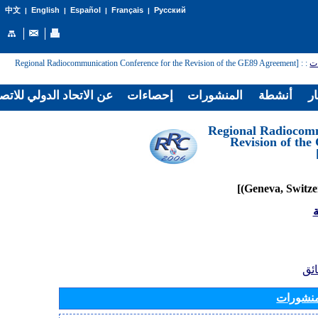
English
Español
Français
Русский
中文
|
|
|
|
: [Regional Radiocommunication Conference for the Revision of the GE89 Agreement
:
ات
ار
أنشطة
المنشورات
إحصاءات
عن الاتحاد الدولي للاتص
[Regional Radiocom
Revision of th
ة
ائق
منشورات