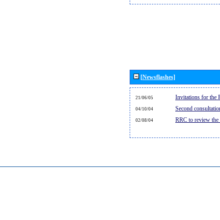
[Newsflashes]
Invitations for th
21/06/05
Second consultati
04/10/04
RRC to review the
02/08/04