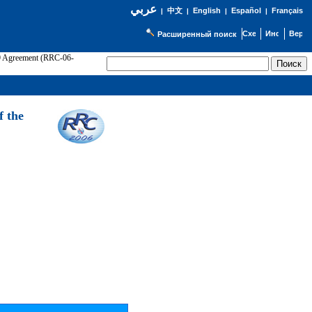
عربي
English
Español
Français
|
中文
|
|
|
Расширенный поиск
89 Agreement (RRC-06-
Э
f the