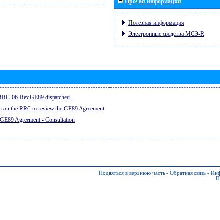
Прочая информация
Полезная информация
Электронные средства МСЭ-R
e RRC-06-Rev.GE89 dispatched...
on on the RRC to review the GE89 Agreement
 GE89 Agreement - Consultation
Подняться в верхнюю часть
-
Обратная связь
-
Инф
П