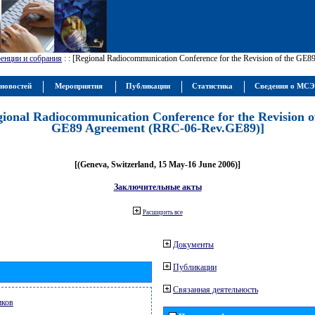
енции и собрания
:
: [Regional Radiocommunication Conference for the Revision of the GE
новостей
Мероприятия
Публикации
Статистика
Сведения о МС
gional Radiocommunication Conference for the Revision o
GE89 Agreement (RRC-06-Rev.GE89)]
[(Geneva, Switzerland, 15 May-16 June 2006)]
Заключительные акты
Расширить все
Документы
Публикации
Связанная деятельность
иков