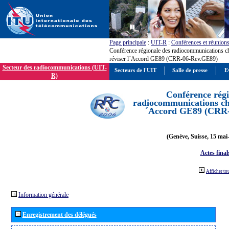
Page principale
:
UIT-R
:
Conférences et réunion
Conférence régionale des radiocommunications c
réviser l´Accord GE89 (CRR-06-Rev.GE89)
Secteur des radiocommunications (UIT-
Secteurs de l'UIT
Salle de presse
E
R)
Conférence régi
radiocommunications cha
´Accord GE89 (CRR
(Genève, Suisse, 15 mai
Actes final
Afficher to
Information générale
Enregistrement des délégués