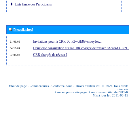
Liste finale des Participants
[Newsflashes]
Invitations pour la CRR-06-Rév.GE89 envoyées...
21/06/05
Deuxième consultation sur la CRR chargée de réviser l'Accord GE89..
04/10/04
CRR chargée de réviser l
02/08/04
Début de page
-
Commentaires
-
Contactez-nous
-
Droits d'auteur © UIT 2026
Tous droits
réservés
Contact pour cette page :
Coordinateur Web de l'UIT-R
Mis à jour le : 2011-06-15