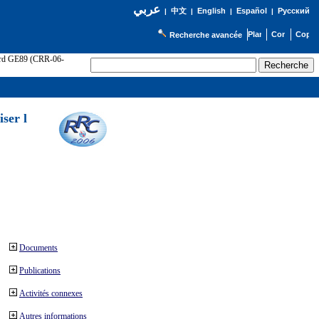
عربي
English
Español
Русский
|
中文
|
|
|
Recherche avancée
cord GE89 (CRR-06-
ser l
Documents
Publications
Activités connexes
Autres informations