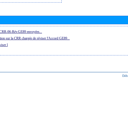
la CRR-06-Rév.GE89 envoyées...
ion sur la CRR chargée de réviser l'Accord GE89...
iser l
Déb