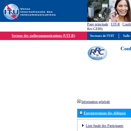
Page principale
:
UIT-R
:
Confé
Rev.GE89)
Secteur des radiocommunications (UIT-R)
Secteurs de l'UIT
Salle 
Conf
Information générale
Enregistrement des délégués
Liste finale des Participants