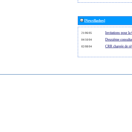
[Newsflashes]
Invitations pour 
21/06/05
Deuxième consultat
04/10/04
CRR chargée de rév
02/08/04