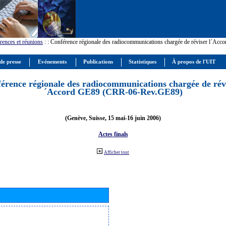
rences et réunions
:
: Conférence régionale des radiocommunications chargée de réviser l´Ac
de presse
Evénements
Publications
Statistiques
À propos de l'UIT
érence régionale des radiocommunications chargée de révi
´Accord GE89 (CRR-06-Rev.GE89)
(Genève, Suisse, 15 mai-16 juin 2006)
Actes finals
Afficher tout