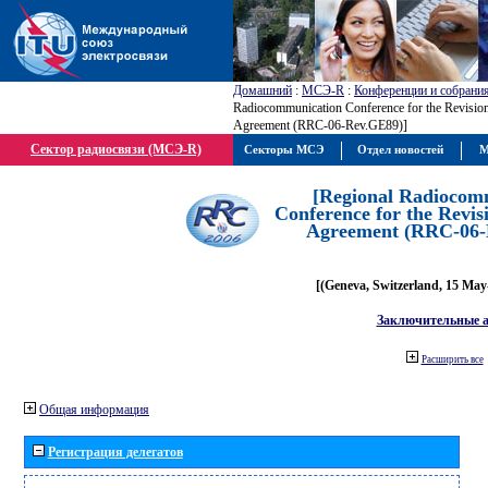
Домашний
:
МСЭ-R
:
Конференции и собрани
Radiocommunication Conference for the Revisio
Agreement (RRC-06-Rev.GE89)]
Сектор радиосвязи (МСЭ-R)
Секторы МСЭ
Отдел новостей
М
[Regional Radiocom
Conference for the Revis
Agreement (RRC-06-
[(Geneva, Switzerland, 15 May
Заключительные 
Расширить все
Общая информация
Регистрация делегатов