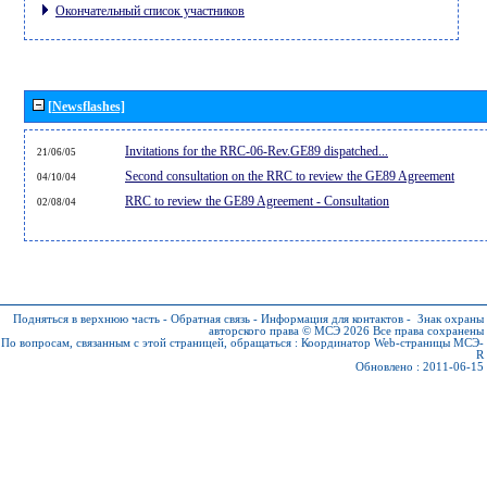
Окончательный список участников
[Newsflashes]
Invitations for the RRC-06-Rev.GE89 dispatched...
21/06/05
Second consultation on the RRC to review the GE89 Agreement
04/10/04
RRC to review the GE89 Agreement - Consultation
02/08/04
Подняться в верхнюю часть
-
Обратная связь
-
Информация для контактов
-
Знак охраны
авторского права © МСЭ 2026
Все права сохранены
По вопросам, связанным с этой страницей, обращаться :
Координатор Web-страницы МСЭ-
R
Обновлено : 2011-06-15