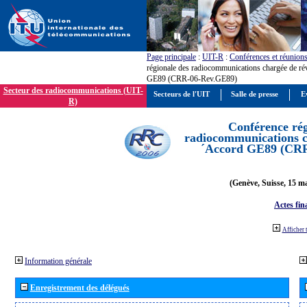
Page principale
:
UIT-R
:
Conférences et réunion
régionale des radiocommunications chargée de ré
GE89 (CRR-06-Rev.GE89)
Secteur des radiocommunications (UIT-
Secteurs de l'UIT
Salle de presse
E
R)
Conférence rég
radiocommunications ch
´Accord GE89 (CR
(Genève, Suisse, 15 ma
Actes fin
Afficher 
Information générale
Enregistrement des délégués