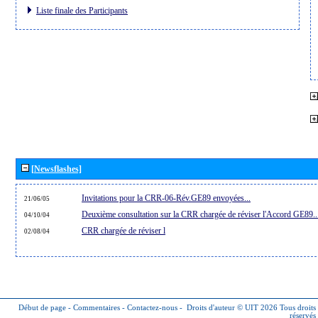
Liste finale des Participants
[Newsflashes]
Invitations pour la CRR-06-Rév.GE89 envoyées...
21/06/05
Deuxième consultation sur la CRR chargée de réviser l'Accord GE89..
04/10/04
CRR chargée de réviser l
02/08/04
Début de page
-
Commentaires
-
Contactez-nous
-
Droits d'auteur © UIT 2026
Tous droits
réservés