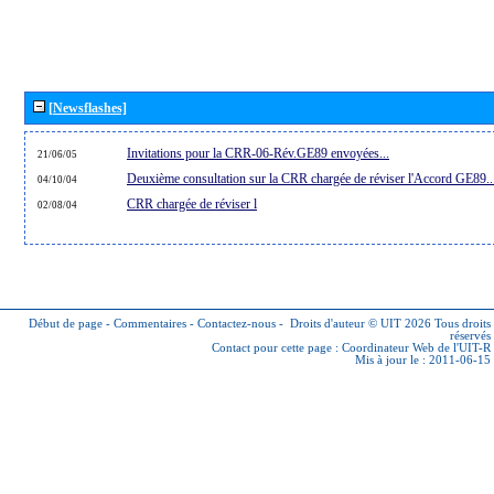
[Newsflashes]
Invitations pour la CRR-06-Rév.GE89 envoyées...
21/06/05
Deuxième consultation sur la CRR chargée de réviser l'Accord GE89..
04/10/04
CRR chargée de réviser l
02/08/04
Début de page
-
Commentaires
-
Contactez-nous
-
Droits d'auteur © UIT 2026
Tous droits
réservés
Contact pour cette page :
Coordinateur Web de l'UIT-R
Mis à jour le : 2011-06-15