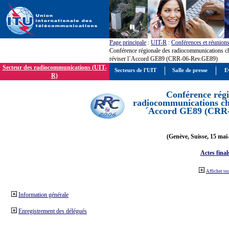
Page principale
:
UIT-R
:
Conférences et réunion
Conférence régionale des radiocommunications c
réviser l´Accord GE89 (CRR-06-Rev.GE89)
Secteur des radiocommunications (UIT-
Secteurs de l'UIT
Salle de presse
E
R)
Conférence régi
radiocommunications cha
´Accord GE89 (CRR
(Genève, Suisse, 15 mai
Actes final
Afficher to
Information générale
Enregistrement des délégués