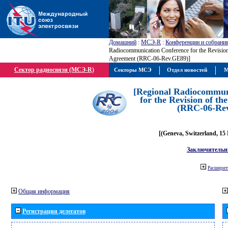
Домашний
:
МСЭ-R
:
Конференции и собрани
Radiocommunication Conference for the Revisio
Agreement (RRC-06-Rev.GE89)]
Сектор радиосвязи (МСЭ-R)
Секторы МСЭ
Отдел новостей
М
[Regional Radiocommun
for the Revision of t
(RRC-06-Re
[(Geneva, Switzerland, 15
Заключительн
Расширить
Общая информация
Регистрация делегатов