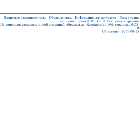
Подняться в верхнюю часть
-
Обратная связь
-
Информация для контактов
-
Знак охраны
авторского права © МСЭ 2026
Все права сохранены
По вопросам, связанным с этой страницей, обращаться :
Координатор Web-страницы МСЭ-
R
Обновлено : 2011-06-15