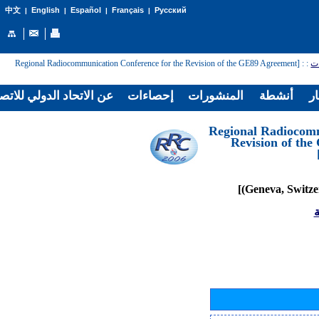
English
Español
Français
Русский
中文
|
|
|
|
: [Regional Radiocommunication Conference for the Revision of the GE89 Agreement
:
ات
ار
أنشطة
المنشورات
إحصاءات
عن الاتحاد الدولي للاتص
[Regional Radiocom
Revision of th
ة