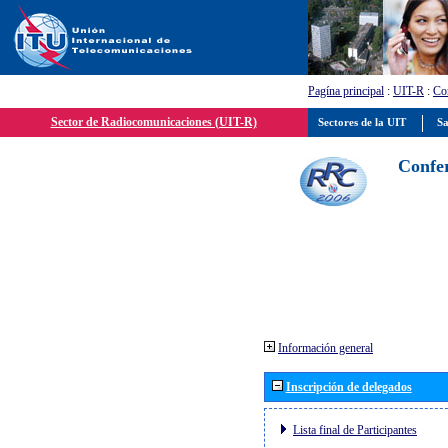
Pagína principal
:
UIT-R
:
Con
Sector de Radiocomunicaciones (UIT-R)
Sectores de la UIT
Sa
Confer
Información general
Inscripción de delegados
Lista final de Participantes