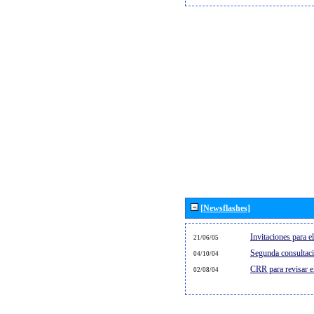
[Newsflashes]
Invitaciones para 
21/06/05
Segunda consultaci
04/10/04
CRR para revisar 
02/08/04