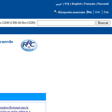
English
Français
Русский
عربي
|
中文
|
|
|
Búsqueda avanzada
uerdo GE89 (CRR-06-Rev.GE89)
Acuerdo
trativa Regional para la
evisión en ondas métricas y