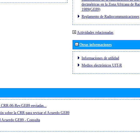
decimétricas en la Zona Africana de Ra
1989(GE89)
Reglamento de Radiocommunicaciones
Actividades relacionadas
Otras informaciones
Informaciones de utilidad
Medios electrónicos UIT-R
el CRR-06-Rev.GE89 enviadas...
ón sobre la CRR para revisar el Acuerdo GE89
el Acuerdo GE89 - Consulta