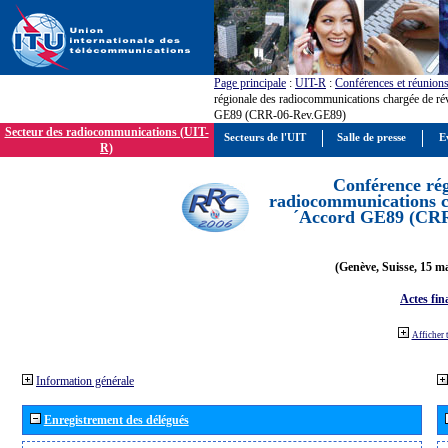
Page principale
:
UIT-R
:
Conférences et réunion
régionale des radiocommunications chargée de ré
GE89 (CRR-06-Rev.GE89)
Secteur des radiocommunications (UIT-
Secteurs de l'UIT
Salle de presse
E
R)
Conférence rég
radiocommunications ch
´Accord GE89 (CR
(Genève, Suisse, 15 ma
Actes fin
Afficher 
Information générale
Enregistrement des délégués