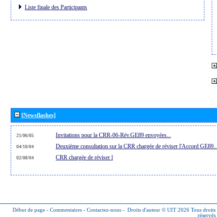
Liste finale des Participants
[Newsflashes]
Invitations pour la CRR-06-Rév.GE89 envoyées...
21/06/05
Deuxième consultation sur la CRR chargée de réviser l'Accord GE89..
04/10/04
CRR chargée de réviser l
02/08/04
Début de page
-
Commentaires
-
Contactez-nous
-
Droits d'auteur © UIT 2026
Tous droits
réservés