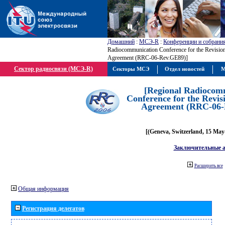
Домашний
:
МСЭ-R
:
Конференции и собрани
Radiocommunication Conference for the Revisio
Agreement (RRC-06-Rev.GE89)]
Сектор радиосвязи (МСЭ-R)
Секторы МСЭ
Отдел новостей
М
[Regional Radiocom
Conference for the Revis
Agreement (RRC-06-
[(Geneva, Switzerland, 15 May
Заключительные 
Расширить все
Общая информация
Регистрация делегатов