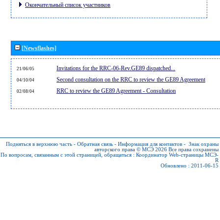
Окончательный список участников
[Newsflashes]
Invitations for the RRC-06-Rev.GE89 dispatched...
21/06/05
Second consultation on the RRC to review the GE89 Agreement
04/10/04
RRC to review the GE89 Agreement - Consultation
02/08/04
Подняться в верхнюю часть
-
Обратная связь
-
Информация для контактов
-
Знак охраны
авторского права © МСЭ 2026
Все права сохранены
По вопросам, связанным с этой страницей, обращаться :
Координатор Web-страницы МСЭ-
R
Обновлено : 2011-06-15