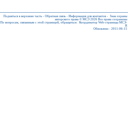
Подняться в верхнюю часть
-
Обратная связь
-
Информация для контактов
-
Знак охраны
авторского права © МСЭ 2026
Все права сохранены
По вопросам, связанным с этой страницей, обращаться :
Координатор Web-страницы МСЭ-
R
Обновлено : 2011-06-15