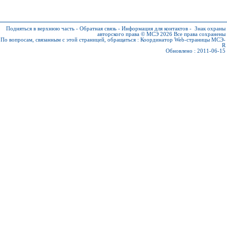
Подняться в верхнюю часть
-
Обратная связь
-
Информация для контактов
-
Знак охраны
авторского права © МСЭ 2026
Все права сохранены
По вопросам, связанным с этой страницей, обращаться :
Координатор Web-страницы МСЭ-
R
Обновлено : 2011-06-15