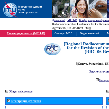
Домашний
:
МСЭ-R
:
Конференции и собрани
Radiocommunication Conference for the Revisio
Agreement (RRC-06-Rev.GE89)]
Сектор радиосвязи (МСЭ-R)
Секторы МСЭ
Отдел новостей
М
[Regional Radiocommun
for the Revision of t
(RRC-06-Re
[(Geneva, Switzerland, 15
Заключительн
Расширить
Общая информация
Регистрация делегатов