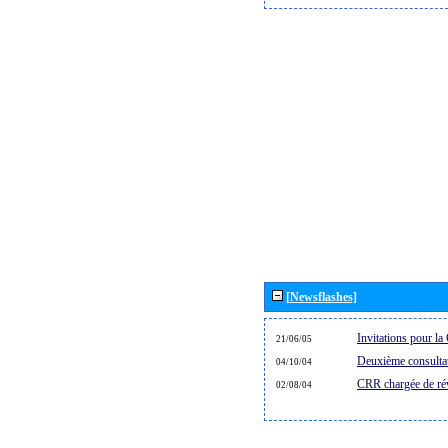
[Newsflashes]
Invitations pour 
21/06/05
Deuxième consultat
04/10/04
CRR chargée de rév
02/08/04