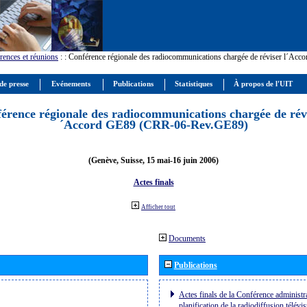
rences et réunions
:
: Conférence régionale des radiocommunications chargée de réviser l´Ac
de presse
Evénements
Publications
Statistiques
À propos de l'UIT
érence régionale des radiocommunications chargée de révi
´Accord GE89 (CRR-06-Rev.GE89)
(Genève, Suisse, 15 mai-16 juin 2006)
Actes finals
Afficher tout
Documents
Publications
Actes finals de la Conférence administra
planification de la radiodiffusion télévi