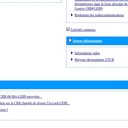
décimétriques dans la Zone africaine de 
Genève 1989(GE89)
Réglement des radiocommunications
Activités connexes
Autres informations
Informations utiles
Moyens électroniques UIT-R
la CRR-06-Rév.GE89 envoyées...
ion sur la CRR chargée de réviser l'Accord GE89...
iser l