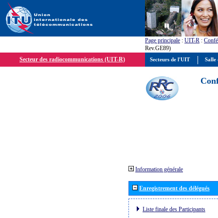
Page principale
:
UIT-R
:
Confé
Rev.GE89)
Secteur des radiocommunications (UIT-R)
Secteurs de l'UIT
Salle 
Conf
Information générale
Enregistrement des délégués
Liste finale des Participants