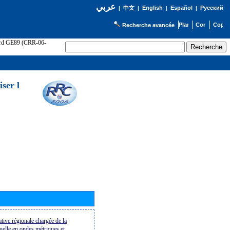
عربي
English
Español
Русский
|
中文
|
|
|
Recherche avancée
cord GE89 (CRR-06-
ser l
tive régionale chargée de la
suelle en ondes métriques et