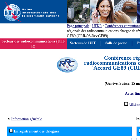
Page principale
:
UIT-R
:
Conférences et réunion
régionale des radiocommunications chargée de ré
GE89 (CRR-06-Rev.GE89)
Secteur des radiocommunications (UIT-
Secteurs de l'UIT
Salle de presse
E
R)
Conférence rég
radiocommunications ch
´Accord GE89 (CR
(Genève, Suisse, 15 ma
Actes fin
Afficher 
Information générale
Enregistrement des délégués