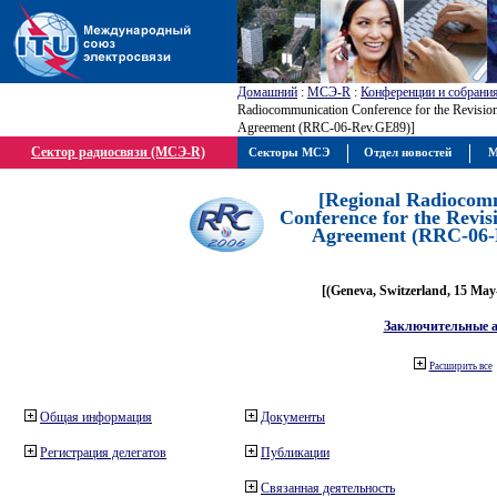
Домашний
:
МСЭ-R
:
Конференции и собрани
Radiocommunication Conference for the Revisio
Agreement (RRC-06-Rev.GE89)]
Сектор радиосвязи (МСЭ-R)
Секторы МСЭ
Отдел новостей
М
[Regional Radiocom
Conference for the Revis
Agreement (RRC-06-
[(Geneva, Switzerland, 15 May
Заключительные 
Расширить все
Общая информация
Документы
Регистрация делегатов
Публикации
Связанная деятельность