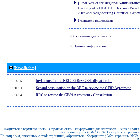
[Final Acts of the Regional Administrativ
Planning of VHF/UHF Television Broadcas
Area and Neighbouring Countries, Gene
Регламент радиосвязи
Связанная деятельность
Прочая информация
[Newsflashes]
Invitations for the RRC-06-Rev.GE89 dispatched...
21/06/05
Second consultation on the RRC to review the GE89 Agreement
04/10/04
RRC to review the GE89 Agreement - Consultation
02/08/04
Подняться в верхнюю часть
-
Обратная связь
-
Информация для контактов
-
Знак охраны
авторского права © МСЭ 2026
Все права сохранены
По вопросам, связанным с этой страницей, обращаться :
Координатор Web-страницы МСЭ-
R