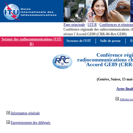
Page principale
:
UIT-R
:
Conférences et réunion
Conférence régionale des radiocommunications c
réviser l´Accord GE89 (CRR-06-Rev.GE89)
Secteur des radiocommunications (UIT-
Secteurs de l'UIT
Salle de presse
E
R)
Conférence régi
radiocommunications cha
´Accord GE89 (CRR
(Genève, Suisse, 15 mai
Actes final
Afficher to
Information générale
Enregistrement des délégués