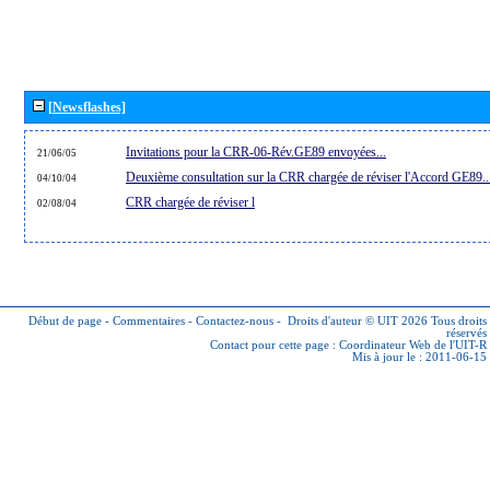
[Newsflashes]
Invitations pour la CRR-06-Rév.GE89 envoyées...
21/06/05
Deuxième consultation sur la CRR chargée de réviser l'Accord GE89..
04/10/04
CRR chargée de réviser l
02/08/04
Début de page
-
Commentaires
-
Contactez-nous
-
Droits d'auteur © UIT 2026
Tous droits
réservés
Contact pour cette page :
Coordinateur Web de l'UIT-R
Mis à jour le : 2011-06-15