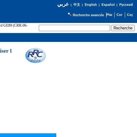
عربي
English
Español
Русский
|
中文
|
|
|
Recherche avancée
cord GE89 (CRR-06-
ser l