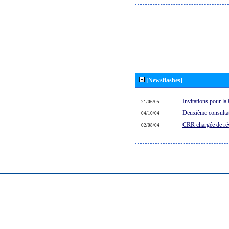
[Newsflashes]
Invitations pour 
21/06/05
Deuxième consultat
04/10/04
CRR chargée de rév
02/08/04