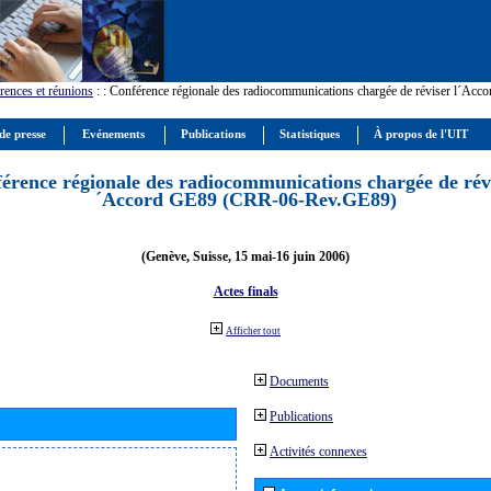
rences et réunions
:
: Conférence régionale des radiocommunications chargée de réviser l´Ac
de presse
Evénements
Publications
Statistiques
À propos de l'UIT
érence régionale des radiocommunications chargée de révi
´Accord GE89 (CRR-06-Rev.GE89)
(Genève, Suisse, 15 mai-16 juin 2006)
Actes finals
Afficher tout
Documents
Publications
Activités connexes