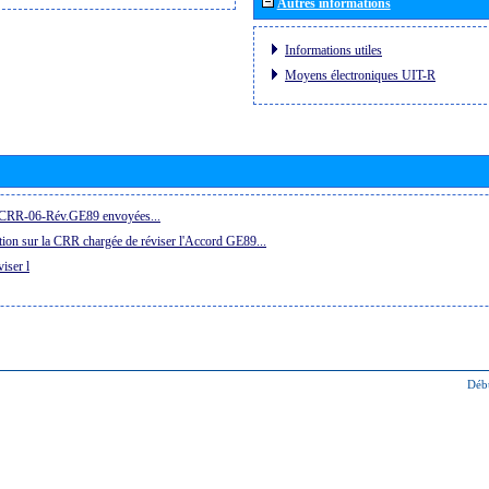
Autres informations
Informations utiles
Moyens électroniques UIT-R
la CRR-06-Rév.GE89 envoyées...
ion sur la CRR chargée de réviser l'Accord GE89...
iser l
Déb