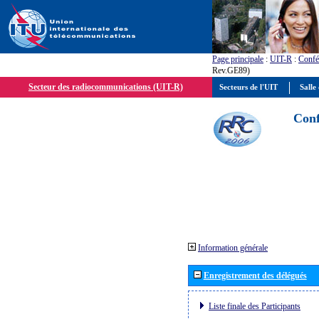
Page principale
:
UIT-R
:
Confé
Rev.GE89)
Secteur des radiocommunications (UIT-R)
Secteurs de l'UIT
Salle 
Conf
Information générale
Enregistrement des délégués
Liste finale des Participants