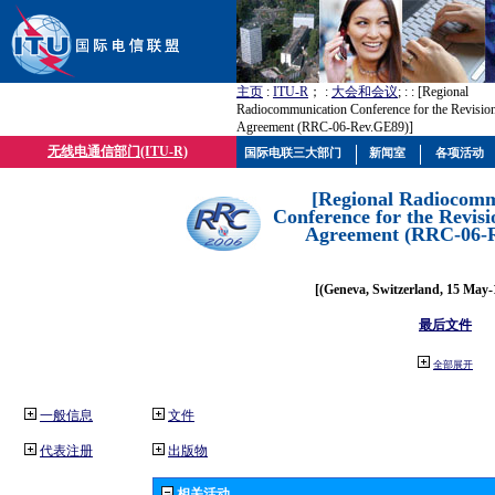
主页
:
ITU-R
； :
大会和会议
; :
: [Regional
Radiocommunication Conference for the Revisio
Agreement (RRC-06-Rev.GE89)]
无线电通信部门(ITU-R)
国际电联三大部门
新闻室
各项活动
[Regional Radiocomm
Conference for the Revisi
Agreement (RRC-06-
[(Geneva, Switzerland, 15 May-
最后文件
全部展开
一般信息
文件
代表注册
出版物
相关活动