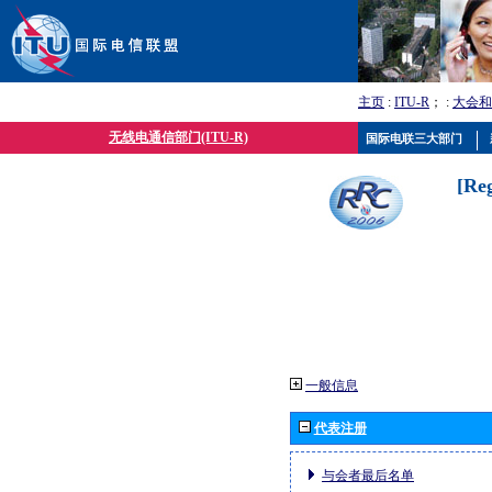
主页
:
ITU-R
； :
大会和
无线电通信部门(ITU-R)
国际电联三大部门
[Re
一般信息
代表注册
与会者最后名单