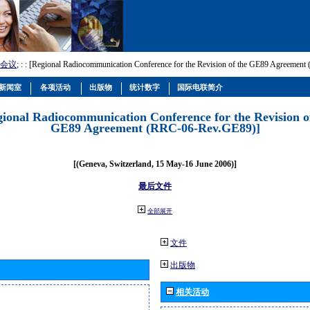
会议
; :
: [Regional Radiocommunication Conference for the Revision of the GE89 Agreemen
新闻室
各项活动
出版物
统计数字
国际电联简介
gional Radiocommunication Conference for the Revision o
GE89 Agreement (RRC-06-Rev.GE89)]
[(Geneva, Switzerland, 15 May-16 June 2006)]
最后文件
全部展开
文件
出版物
相关活动