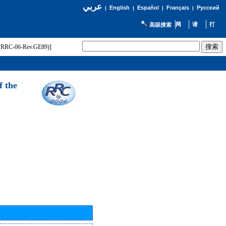
عربي
English
Español
Français
Русский
|
|
|
|
高级搜索
t (RRC-06-Rev.GE89)]
f the