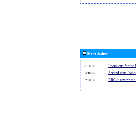
[Newsflashes]
Invitations for th
21/06/05
Second consultati
04/10/04
RRC to review the
02/08/04