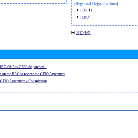
[Regional Organisations]
[CEPT]
[EBU]
其它信息
e RRC-06-Rev.GE89 dispatched...
on on the RRC to review the GE89 Agreement
 GE89 Agreement - Consultation