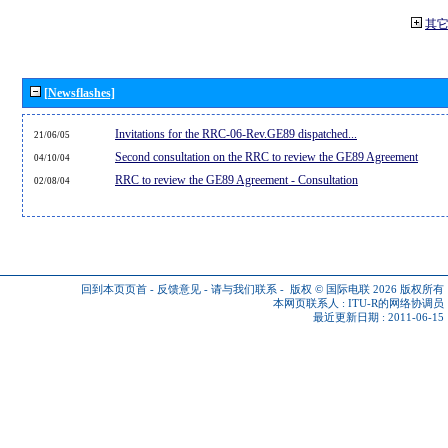
其
[Newsflashes]
Invitations for the RRC-06-Rev.GE89 dispatched...
21/06/05
Second consultation on the RRC to review the GE89 Agreement
04/10/04
RRC to review the GE89 Agreement - Consultation
02/08/04
回到本页页首
-
反馈意见
-
请与我们联系
-
版权 © 国际电联 2026
版权所有
本网页联系人 :
ITU-R的网络协调员
最近更新日期 : 2011-06-15