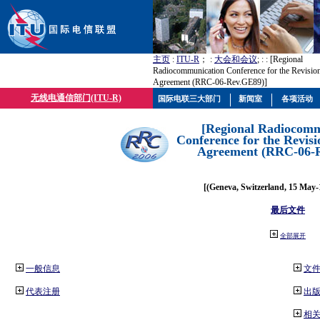
主页
:
ITU-R
； :
大会和会议
; :
: [Regional
Radiocommunication Conference for the Revisio
Agreement (RRC-06-Rev.GE89)]
无线电通信部门(ITU-R)
国际电联三大部门
新闻室
各项活动
[Regional Radiocomm
Conference for the Revisi
Agreement (RRC-06-
[(Geneva, Switzerland, 15 May-
最后文件
全部展开
一般信息
文
代表注册
出
相