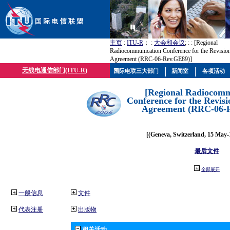
主页
:
ITU-R
； :
大会和会议
; :
: [Regional
Radiocommunication Conference for the Revisio
Agreement (RRC-06-Rev.GE89)]
无线电通信部门(ITU-R)
国际电联三大部门
新闻室
各项活动
[Regional Radiocomm
Conference for the Revisi
Agreement (RRC-06-
[(Geneva, Switzerland, 15 May-
最后文件
全部展开
一般信息
文件
代表注册
出版物
相关活动