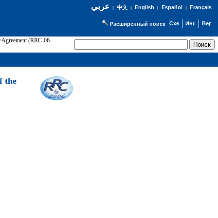
عربي
English
Español
Français
|
中文
|
|
|
Расширенный поиск
89 Agreement (RRC-06-
Э
f the