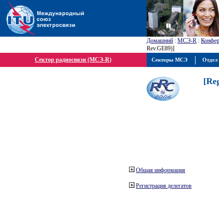
Домашний
:
МСЭ-R
:
Конфер
Rev.GE89)]
Сектор радиосвязи (МСЭ-R)
Секторы МСЭ
Отдел 
[Re
Общая информация
Регистрация делегатов