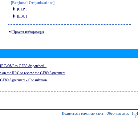
[Regional Organisations]
[CEPT]
[EBU]
Прочая информация
e RRC-06-Rev.GE89 dispatched...
on on the RRC to review the GE89 Agreement
 GE89 Agreement - Consultation
Подняться в верхнюю часть
-
Обратная связь
-
Инф
П