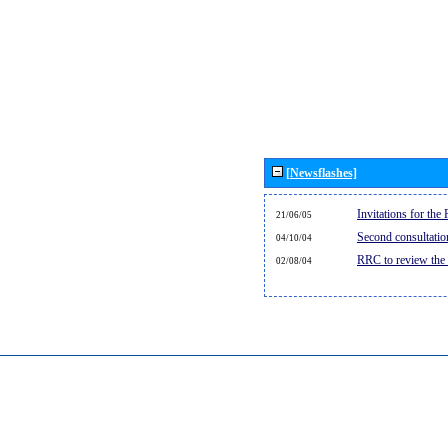
[Newsflashes]
Invitations for th
21/06/05
Second consultati
04/10/04
RRC to review the
02/08/04