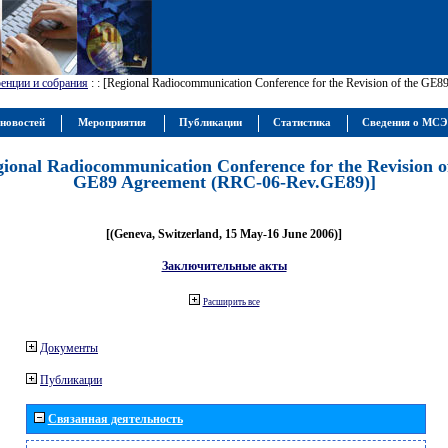
енции и собрания
:
: [Regional Radiocommunication Conference for the Revision of the GE
новостей
Мероприятия
Публикации
Статистика
Сведения о МС
gional Radiocommunication Conference for the Revision o
GE89 Agreement (RRC-06-Rev.GE89)]
[(Geneva, Switzerland, 15 May-16 June 2006)]
Заключительные акты
Расширить все
Документы
Публикации
Связанная деятельность