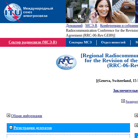
Домашний
:
МСЭ-R
:
Конференции и собрани
Radiocommunication Conference for the Revisio
Agreement (RRC-06-Rev.GE89)]
Сектор радиосвязи (МСЭ-R)
Секторы МСЭ
Отдел новостей
М
[Regional Radiocommun
for the Revision of t
(RRC-06-Re
[(Geneva, Switzerland, 15
Заключительн
Расширить
Общая информация
Регистрация делегатов