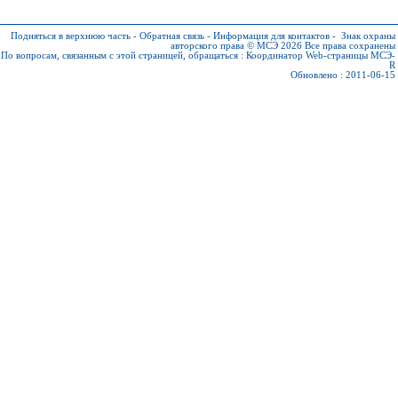
Подняться в верхнюю часть
-
Обратная связь
-
Информация для контактов
-
Знак охраны
авторского права © МСЭ 2026
Все права сохранены
По вопросам, связанным с этой страницей, обращаться :
Координатор Web-страницы МСЭ-
R
Обновлено : 2011-06-15