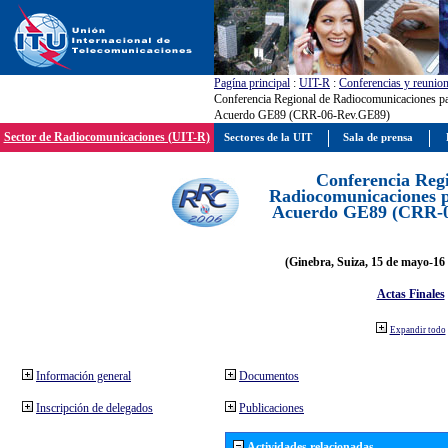
Pagína principal
:
UIT-R
:
Conferencias y reunio
Conferencia Regional de Radiocomunicaciones par
Acuerdo GE89 (CRR-06-Rev.GE89)
Sector de Radiocomunicaciones (UIT-R)
Sectores de la UIT
Sala de prensa
Conferencia Reg
Radiocomunicaciones pa
Acuerdo GE89 (CRR-
(Ginebra, Suiza, 15 de mayo-16 
Actas Finales
Expandir todo
Información general
Documentos
Inscripción de delegados
Publicaciones
Actividades relacionadas