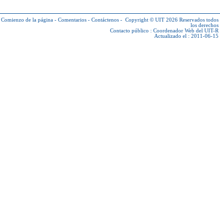
Comienzo de la página
-
Comentarios
-
Contáctenos
-
Copyright © UIT 2026
Reservados todos
los derechos
Contacto público :
Coordenador Web del UIT-R
Actualizado el : 2011-06-15