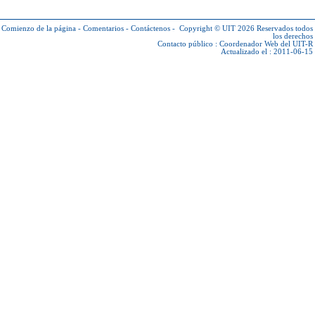
Comienzo de la página
-
Comentarios
-
Contáctenos
-
Copyright © UIT 2026
Reservados todos
los derechos
Contacto público :
Coordenador Web del UIT-R
Actualizado el : 2011-06-15