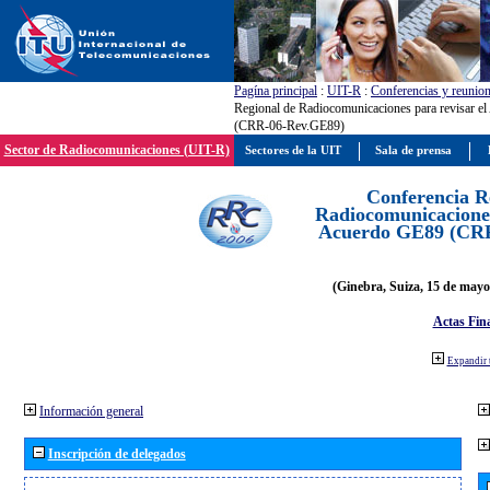
Pagína principal
:
UIT-R
:
Conferencias y reunio
Regional de Radiocomunicaciones para revisar e
(CRR-06-Rev.GE89)
Sector de Radiocomunicaciones (UIT-R)
Sectores de la UIT
Sala de prensa
Conferencia R
Radiocomunicaciones
Acuerdo GE89 (CR
(Ginebra, Suiza, 15 de mayo
Actas Fina
Expandir 
Información general
Inscripción de delegados