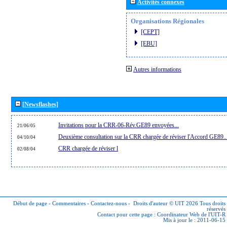
Activités connexes
Organisations Régionales
[CEPT]
[EBU]
Autres informations
[Newsflashes]
Invitations pour la CRR-06-Rév.GE89 envoyées...
21/06/05
Deuxième consultation sur la CRR chargée de réviser l'Accord GE89..
04/10/04
CRR chargée de réviser l
02/08/04
Début de page
-
Commentaires
-
Contactez-nous
-
Droits d'auteur © UIT 2026
Tous droits
réservés
Contact pour cette page :
Coordinateur Web de l'UIT-R
Mis à jour le : 2011-06-15