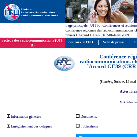
Page principale
:
UIT-R
:
Conférences et réunion
Conférence régionale des radiocommunications c
réviser l´Accord GE89 (CRR-06-Rev.GE89)
Secteur des radiocommunications (UIT-
Secteurs de l'UIT
Salle de presse
E
R)
Conférence régi
radiocommunications cha
´Accord GE89 (CRR
(Genève, Suisse, 15 mai
Actes final
Afficher to
Information générale
Documents
Enregistrement des délégués
Publications