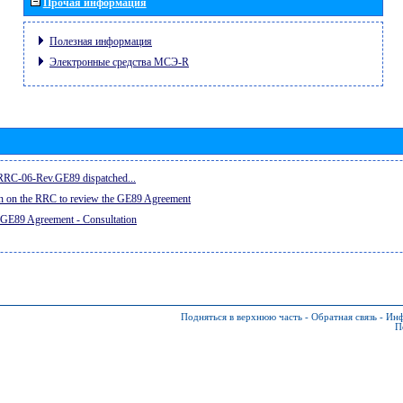
Прочая информация
Полезная информация
Электронные средства МСЭ-R
e RRC-06-Rev.GE89 dispatched...
on on the RRC to review the GE89 Agreement
 GE89 Agreement - Consultation
Подняться в верхнюю часть
-
Обратная связь
-
Инф
П