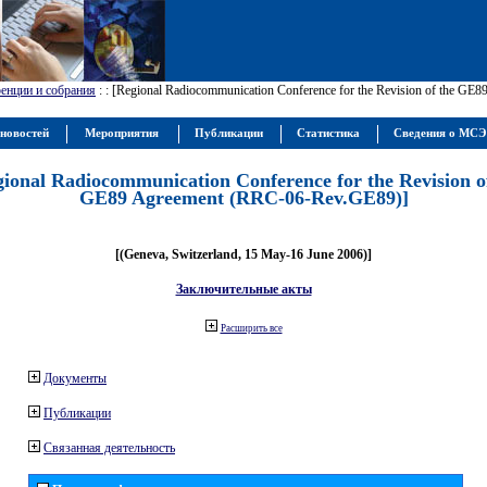
енции и собрания
:
: [Regional Radiocommunication Conference for the Revision of the GE
новостей
Мероприятия
Публикации
Статистика
Сведения о МС
gional Radiocommunication Conference for the Revision o
GE89 Agreement (RRC-06-Rev.GE89)]
[(Geneva, Switzerland, 15 May-16 June 2006)]
Заключительные акты
Расширить все
Документы
Публикации
Связанная деятельность