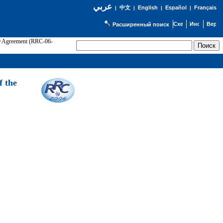
عربي
English
Español
Français
|
中文
|
|
|
Расширенный поиск
89 Agreement (RRC-06-
Э
f the