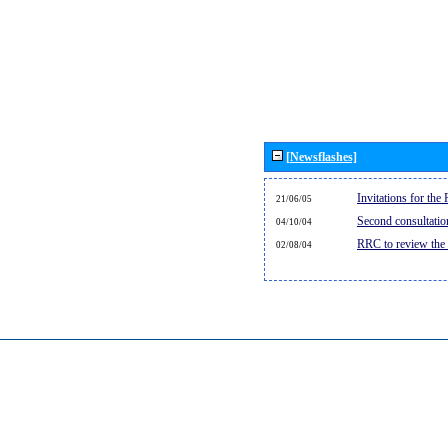
[Newsflashes]
Invitations for th
21/06/05
Second consultati
04/10/04
RRC to review the
02/08/04