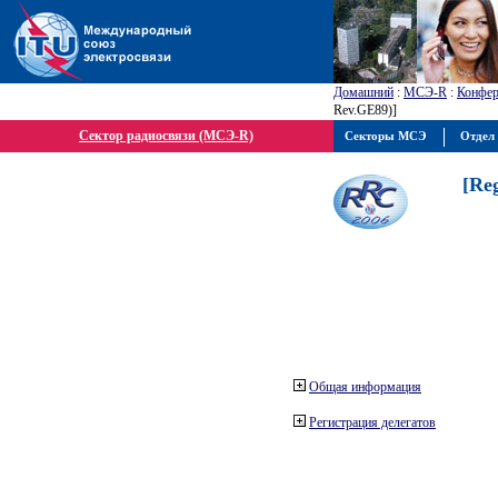
Домашний
:
МСЭ-R
:
Конфер
Rev.GE89)]
Сектор радиосвязи (МСЭ-R)
Секторы МСЭ
Отдел 
[Re
Общая информация
Регистрация делегатов