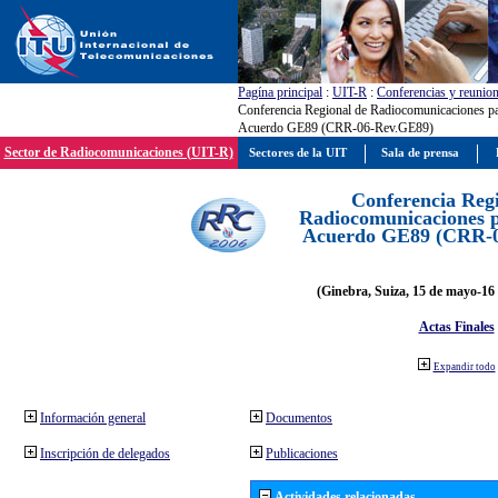
Pagína principal
:
UIT-R
:
Conferencias y reunio
Conferencia Regional de Radiocomunicaciones par
Acuerdo GE89 (CRR-06-Rev.GE89)
Sector de Radiocomunicaciones (UIT-R)
Sectores de la UIT
Sala de prensa
Conferencia Reg
Radiocomunicaciones pa
Acuerdo GE89 (CRR-
(Ginebra, Suiza, 15 de mayo-16 
Actas Finales
Expandir todo
Información general
Documentos
Inscripción de delegados
Publicaciones
Actividades relacionadas