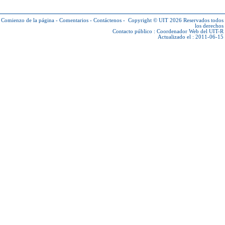
Comienzo de la página
-
Comentarios
-
Contáctenos
-
Copyright © UIT 2026
Reservados todos
los derechos
Contacto público :
Coordenador Web del UIT-R
Actualizado el : 2011-06-15