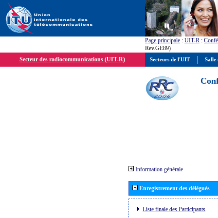
Page principale
:
UIT-R
:
Confé
Rev.GE89)
Secteur des radiocommunications (UIT-R)
Secteurs de l'UIT
Salle 
Conf
Information générale
Enregistrement des délégués
Liste finale des Participants