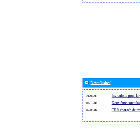
[Newsflashes]
Invitations pour 
21/06/05
Deuxième consultat
04/10/04
CRR chargée de rév
02/08/04