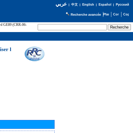
عربي
English
Español
Русский
|
中文
|
|
|
Recherche avancée
cord GE89 (CRR-06-
ser l