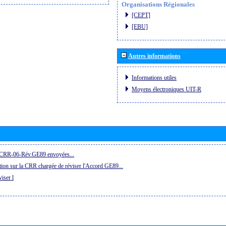
Organisations Régionales
[CEPT]
[EBU]
Autres informations
Informations utiles
Moyens électroniques UIT-R
la CRR-06-Rév.GE89 envoyées...
ion sur la CRR chargée de réviser l'Accord GE89...
iser l