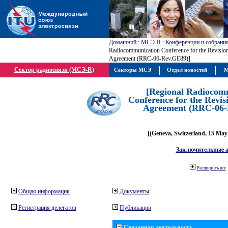
Домашний
:
МСЭ-R
:
Конференции и собрани
Radiocommunication Conference for the Revisio
Agreement (RRC-06-Rev.GE89)]
Сектор радиосвязи (МСЭ-R)
Секторы МСЭ
Отдел новостей
М
[Regional Radiocom
Conference for the Revis
Agreement (RRC-06-
[(Geneva, Switzerland, 15 May
Заключительные 
Расширить все
Общая информация
Документы
Регистрация делегатов
Публикации
Связанная деятельность