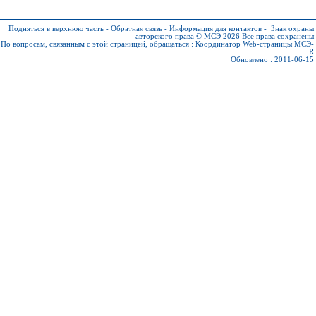
Подняться в верхнюю часть
-
Обратная связь
-
Информация для контактов
-
Знак охраны
авторского права © МСЭ 2026
Все права сохранены
По вопросам, связанным с этой страницей, обращаться :
Координатор Web-страницы МСЭ-
R
Обновлено : 2011-06-15