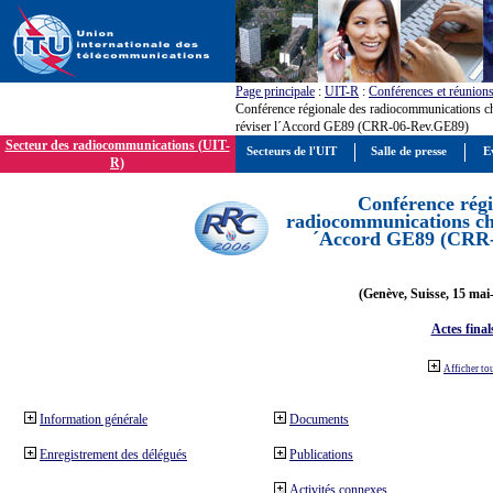
Page principale
:
UIT-R
:
Conférences et réunion
Conférence régionale des radiocommunications c
réviser l´Accord GE89 (CRR-06-Rev.GE89)
Secteur des radiocommunications (UIT-
Secteurs de l'UIT
Salle de presse
E
R)
Conférence régi
radiocommunications cha
´Accord GE89 (CRR
(Genève, Suisse, 15 mai
Actes final
Afficher to
Information générale
Documents
Enregistrement des délégués
Publications
Activités connexes