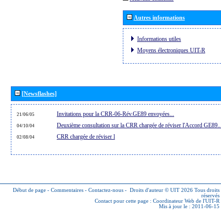
Autres informations
Informations utiles
Moyens électroniques UIT-R
[Newsflashes]
Invitations pour la CRR-06-Rév.GE89 envoyées...
21/06/05
Deuxième consultation sur la CRR chargée de réviser l'Accord GE89..
04/10/04
CRR chargée de réviser l
02/08/04
Début de page
-
Commentaires
-
Contactez-nous
-
Droits d'auteur © UIT 2026
Tous droits
réservés
Contact pour cette page :
Coordinateur Web de l'UIT-R
Mis à jour le : 2011-06-15